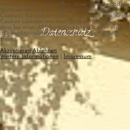
während andere uns helfen, diese Website und die
Nutzererfahrung zu verbessern (Tracking
Cookies). Sie können selbst entscheiden, ob Sie die
Cookies zulassen möchten. Bitte beachten Sie,
dass bei einer Ablehnung womöglich nicht mehr
Datenschutz
alle Funktionalitäten der Seite zur Verfügung
stehen.
Akzeptieren
Ablehnen
Weitere Informationen
|
Impressum